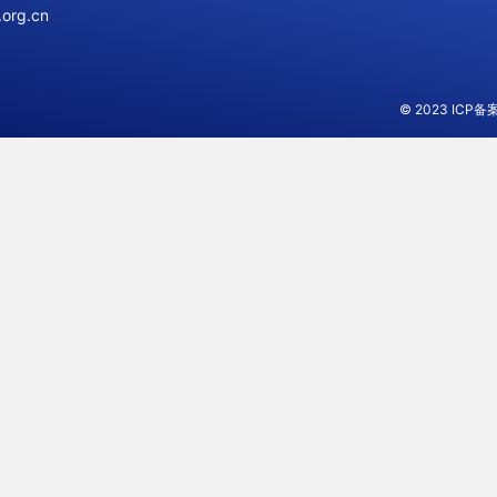
org.cn
© 2023
ICP备