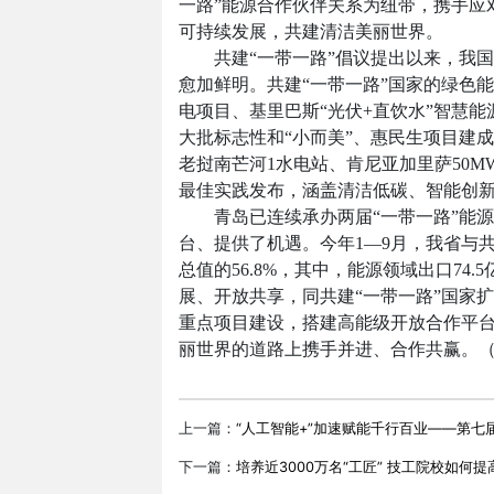
一路”能源合作伙伴关系为纽带，携手应
可持续发展，共建清洁美丽世界。
共建“一带一路”倡议提出以来，我国
愈加鲜明。共建“一带一路”国家的绿色
电项目、基里巴斯“光伏+直饮水”智慧
大批标志性和“小而美”、惠民生项目建
老挝南芒河1水电站、肯尼亚加里萨50M
最佳实践发布，涵盖清洁低碳、智能创
青岛已连续承办两届“一带一路”能源
台、提供了机遇。今年1—9月，我省与共
总值的56.8%，其中，能源领域出口74.
展、开放共享，同共建“一带一路”国家
重点项目建设，搭建高能级开放合作平
丽世界的道路上携手并进、合作共赢。（记
上一篇：
“人工智能+”加速赋能千行百业——第七
下一篇：
培养近3000万名“工匠” 技工院校如何